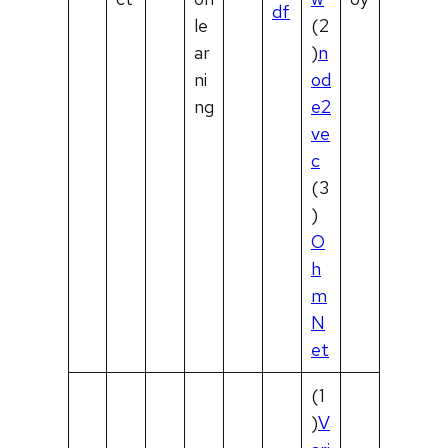
df
le
(2
ar
)
n
ni
od
ng
e2
ve
c
(3
)
O
h
m
N
et
(1
)
V