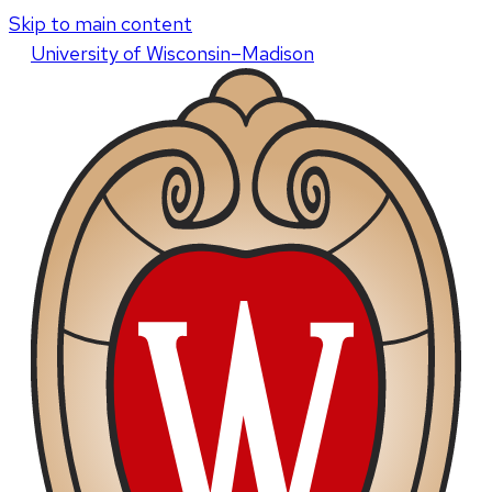
Skip to main content
U
niversity
of
W
isconsin
–Madison