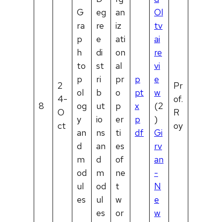
G
eg
an
Ol
ra
re
iz
tv
p
e
ati
ai
h
di
on
re
to
st
al
vi
p
ri
pr
p
e
2
Pr
ol
b
o
pt
w
4-
of.
8
og
ut
p
x
(2
O
R
y
io
er
p
)
ct
oy
an
ns
ti
df
Gi
d
an
es
rv
m
d
of
an
od
m
ne
-
ul
od
t
N
es
ul
w
e
es
or
w