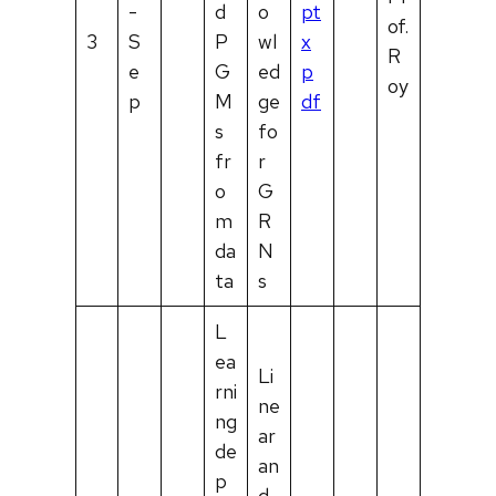
-
d
o
pt
of.
3
S
P
wl
x
R
e
G
ed
p
oy
p
M
ge
df
s
fo
fr
r
o
G
m
R
da
N
ta
s
L
ea
Li
rni
ne
ng
ar
de
an
p
d