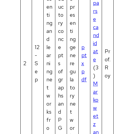
pa
en
uc
pr
rs
ti
to
es
e
ng
ry
en
ca
an
co
ti
nd
d
nc
ng
id
12
le
e
ge
p
at
Pr
-
ar
pt
ne
pt
e
of.
2
S
ni
s
re
x
(3
R
e
ng
of
gu
p
)
oy
p
ne
gr
la
df
M
t
ap
to
ar
w
hs
ry
ko
or
an
ne
w
ks
d
t
et
fr
P
w
z
o
G
or
an