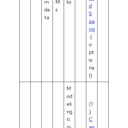
m
M
ks
d
da
s
S
ta
pa
ng
(
o
pt
io
na
l)
M
od
eli
(1
ng
)
ti
C
m
an