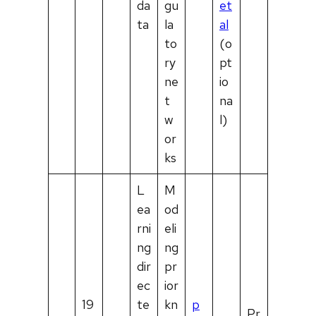
da
gu
et
ta
la
al
to
(o
ry
pt
ne
io
t
na
w
l)
or
ks
L
M
ea
od
rni
eli
ng
ng
dir
pr
ec
ior
19
te
kn
p
Pr