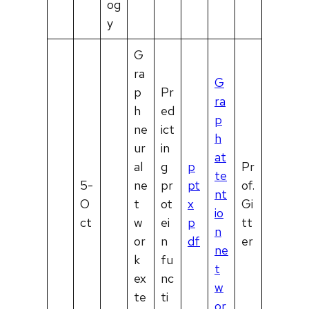
og
y
G
ra
G
p
Pr
ra
h
ed
p
ne
ict
h
ur
in
at
al
g
p
Pr
te
5-
ne
pr
pt
of.
nt
O
t
ot
x
Gi
io
ct
w
ei
p
tt
n
or
n
df
er
ne
k
fu
t
ex
nc
w
te
ti
or