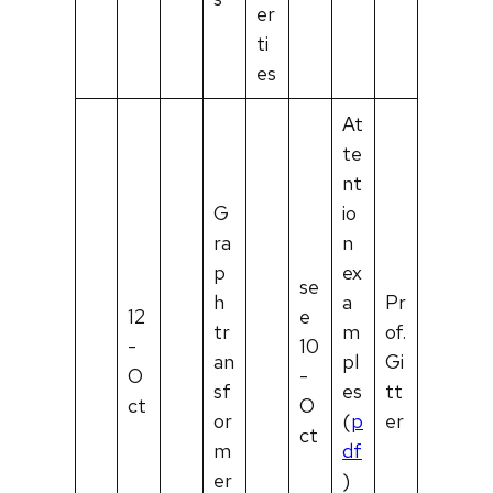
er
ti
es
At
te
nt
G
io
ra
n
p
ex
se
h
a
Pr
12
e
tr
m
of.
-
10
an
pl
Gi
O
-
sf
es
tt
ct
O
or
(
p
er
ct
m
df
er
)