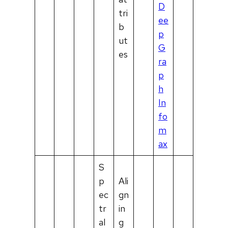
D
tri
ee
b
p
ut
G
es
ra
p
h
In
fo
m
ax
S
p
Ali
ec
gn
tr
in
al
g