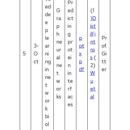
Pr
ed
G
ed
(1
de
ra
ict
)
D
e
p
in
ist
p
h
g
ill
i
le
p
Pr
ne
pr
nt
3-
ar
pt
of.
ur
ot
ro
5
O
ni
x
Gi
al
ei
s
(
ct
ng
p
tt
ne
n
2)
in
df
er
t
in
W
ne
w
te
u
t
or
rf
et
w
ks
ac
al
or
es
k
bi
ol