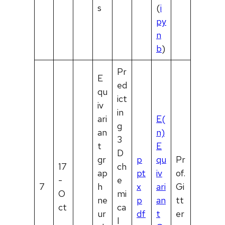
s
(
i
py
n
b
)
Pr
E
ed
qu
ict
iv
in
ari
E(
g
an
n)
3
t
E
D
gr
p
qu
Pr
17
ch
ap
pt
iv
of.
-
e
7
h
x
ari
Gi
O
mi
ne
p
an
tt
ct
ca
ur
df
t
er
l