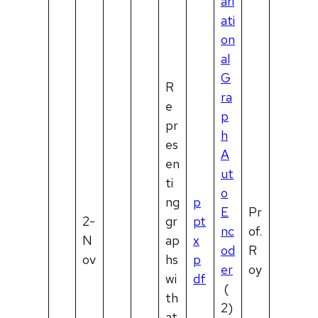
ari
ati
on
al
G
R
ra
e
p
pr
h
es
A
en
ut
ti
o
ng
p
E
Pr
2-
gr
pt
nc
of.
N
ap
x
od
R
ov
hs
p
er
oy
wi
df
(
th
2)
at